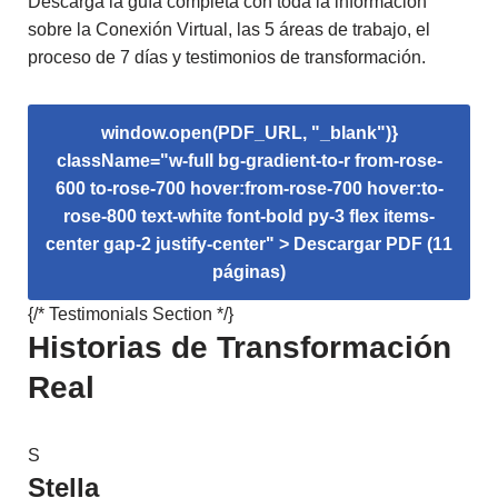
Descarga la guía completa con toda la información
sobre la Conexión Virtual, las 5 áreas de trabajo, el
proceso de 7 días y testimonios de transformación.
window.open(PDF_URL, "_blank")}
className="w-full bg-gradient-to-r from-rose-
600 to-rose-700 hover:from-rose-700 hover:to-
rose-800 text-white font-bold py-3 flex items-
center gap-2 justify-center" >
Descargar PDF (11
páginas)
{/* Testimonials Section */}
Historias de Transformación
Real
S
Stella